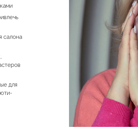
сками
ривлечь
я салона
,
астеров
ые для
юти-