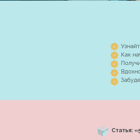
Узнайт
Как на
Получи
Вдохно
Забуде
Статья: 